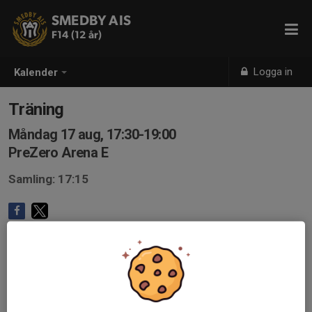
SMEDBY AIS
F14 (12 år)
Logga in
Kalender
Träning
Måndag 17 aug, 17:30-19:00
PreZero Arena E
Samling: 17:15