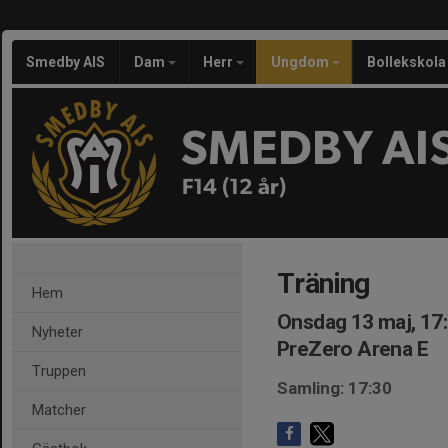
Smedby AIS
Dam
Herr
Ungdom
Bollekskola
SMEDBY AI
F14 (12 år)
Träning
Hem
Onsdag 13 maj, 17
Nyheter
PreZero Arena E
Truppen
Samling: 17:30
Matcher