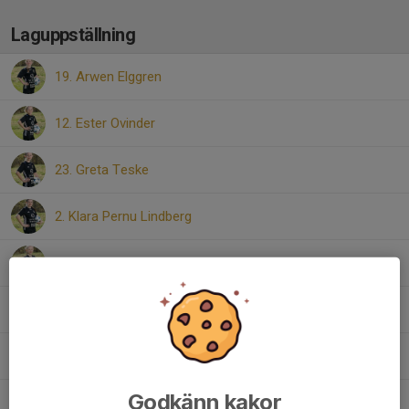
Laguppställning
19. Arwen Elggren
12. Ester Ovinder
23. Greta Teske
2. Klara Pernu Lindberg
15. Lillian Tavast
40. Livia Holst
17. Olivia Eklind
Godkänn kakor
22. Siri Lundqvist