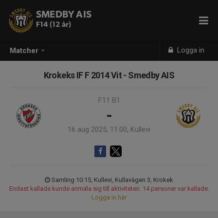
SMEDBY AIS
F14 (12 år)
Logga in
Matcher
Krokeks IF F 2014 Vit - Smedby AIS
F11 B1
-
16 aug 2025, 11:00, Kullevi
Samling 10:15, Kullevi, Kullavägen 3, Krokek
Endast kallade kunde anmäla sig till aktiviteten. 14 personer var kallade.
Logga in här