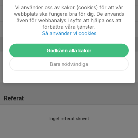
Vi använder oss av kakor (cookies) för att vår
webbplats ska fungera bra för dig. De används
13. Sophia Acar
även för webbanalys i syfte att hjälpa oss att
förbättra våra tjänster.
7. Stina Sandberg
Så använder vi cookies
Ledare
Godkänn alla kakor
Daniel Lundqvist
Ledare
Bara nödvändiga
Rachel Tavast
Ledare
Referat
Inget referat skrivet