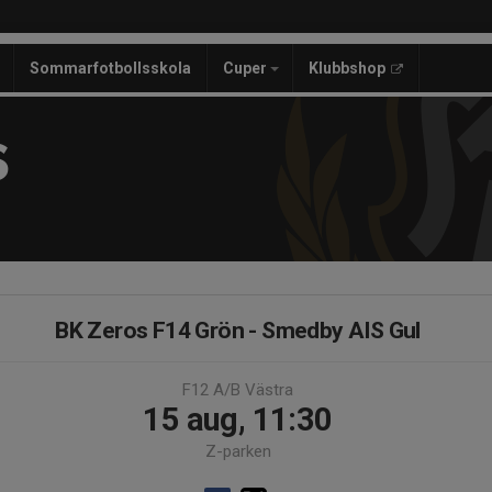
Sommarfotbollsskola
Cuper
Klubbshop
S
BK Zeros F14 Grön - Smedby AIS Gul
F12 A/B Västra
15 aug, 11:30
Z-parken