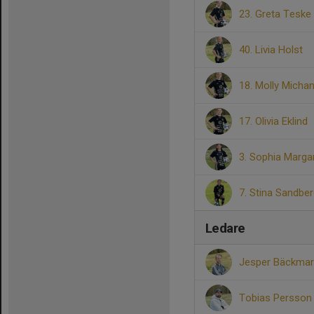
23. Greta Teske
40. Livia Holst
18. Molly Micha
17. Olivia Eklind
3. Sophia Margar
7. Stina Sandbe
Ledare
Jesper Bäckmar
Tobias Persso