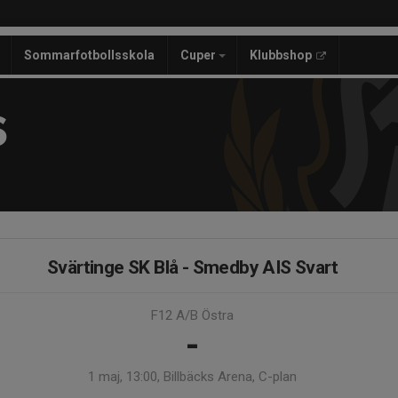
Sommarfotbollsskola
Cuper
Klubbshop
S
Svärtinge SK Blå - Smedby AIS Svart
F12 A/B Östra
-
1 maj, 13:00, Billbäcks Arena, C-plan