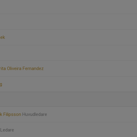
nek
ita Oliveira Fernandez
rg
k Filipsson
Huvudledare
n
Ledare