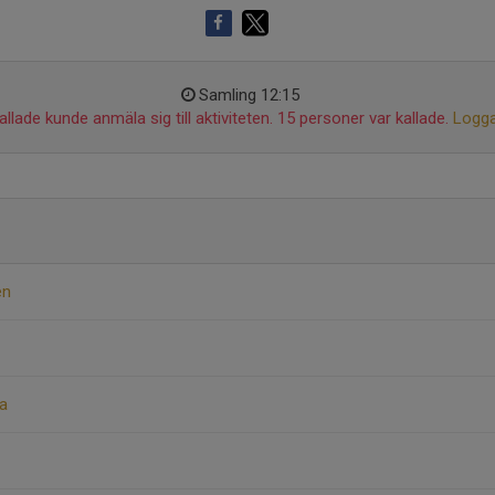
Samling 12:15
llade kunde anmäla sig till aktiviteten. 15 personer var kallade.
Logga
en
ca