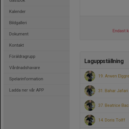
Gästbok
Kalender
Bildgalleri
Endast ka
Dokument
Kontakt
Föräldragrupp
Laguppställning
Vårdnadshavare
19. Arwen Elggr
Spelarinformation
Ladda ner vår APP
31. Bahar Jafari
37. Beatrice Ba
14. Doris Tolff