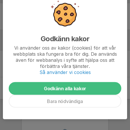
Ingen uppställning ifylld
Godkänn kakor
Inför match
Vi använder oss av kakor (cookies) för att vår
webbplats ska fungera bra för dig. De används
även för webbanalys i syfte att hjälpa oss att
Inget skrivet
förbättra våra tjänster.
Så använder vi cookies
Godkänn alla kakor
Bara nödvändiga