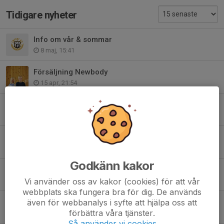
Tidigare nyheter
Info om vår & sommar
8 maj, 15:41
Försäljning Newbody
15 apr, 21:54
Träning utomhus samt övrig info
2 apr, 10:52
Tack för den här terminen!
20 dec 2025
Godkänn kakor
Juluppehåll och info
Vi använder oss av kakor (cookies) för att vår
20 nov 2025
webbplats ska fungera bra för dig. De används
även för webbanalys i syfte att hjälpa oss att
✨️Bingolotter till uppesittarkvällen✨️
förbättra våra tjänster.
9 nov 2025
Så använder vi cookies