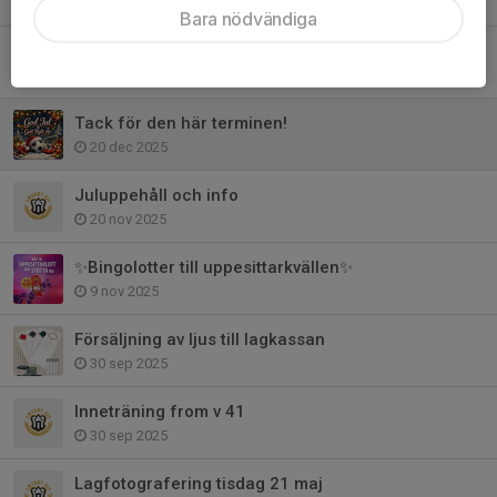
15 apr, 21:54
Bara nödvändiga
Träning utomhus samt övrig info
2 apr, 10:52
Tack för den här terminen!
20 dec 2025
Juluppehåll och info
20 nov 2025
✨️Bingolotter till uppesittarkvällen✨️
9 nov 2025
Försäljning av ljus till lagkassan
30 sep 2025
Inneträning from v 41
30 sep 2025
Lagfotografering tisdag 21 maj