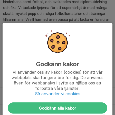
hinderbana samt fotboll, och avslutades med diplomutdelning
och fika. Vi tackade tjejerna för ett superhärligt år med många
skratt, mycket pepp och roliga fotbollsmatcher och träningar
tillsammans. Vi vill härmed även passa på att tacka er föräldrar
för det gångna året, och önska er alla en
God Jul & ett Gott
Nytt År
! 🎄🤶🏼
Så ser vi fram emot ett nytt fotbollsår 2026 ⚽️😁
Dela nyhet
Godkänn kakor
Vi använder oss av kakor (cookies) för att vår
webbplats ska fungera bra för dig. De används
Tidigare nyheter
även för webbanalys i syfte att hjälpa oss att
förbättra våra tjänster.
Info om vår & sommar
Så använder vi cookies
8 maj, 15:41
Godkänn alla kakor
Försäljning Newbody