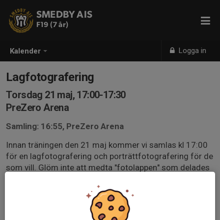
SMEDBY AIS
F19 (7 år)
Logga in
Kalender
Lagfotografering
Torsdag 21 maj, 17:00-17:30
PreZero Arena
Samling: 16:55, PreZero Arena
Innan träningen den 21 maj kommer vi samlas kl 17:00
för en lagfotografering och porträttfotografering för de
som vill. Glöm inte att medta "fotolappen" som delades
ut på träningen den 7/5. Saknar man fotolapp finns
möjlighet att få en ny på plats.
På fotograferingen kommer tjejerna få låna matchtröjor