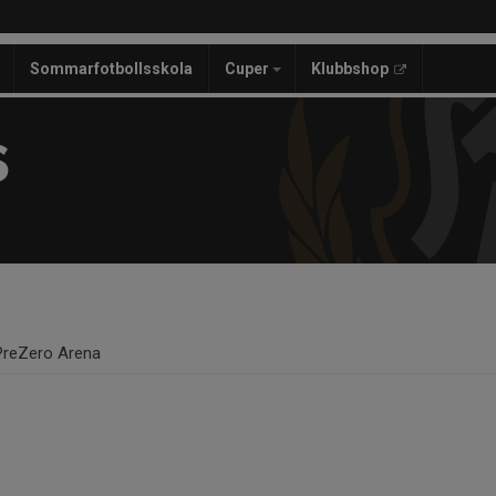
Sommarfotbollsskola
Cuper
Klubbshop
S
PreZero Arena