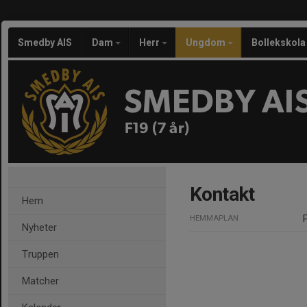
Smedby AIS
Dam
Herr
Ungdom
Bollekskola
SMEDBY AI
F19 (7 år)
Kontakt
Hem
HEMMAPLAN
Nyheter
Truppen
Matcher