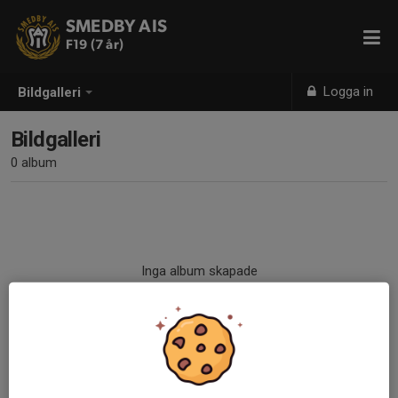
SMEDBY AIS
F19 (7 år)
Logga in
Bildgalleri
Bildgalleri
0 album
Inga album skapade