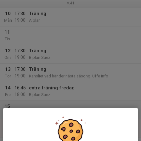
v.41
10
17:30
Träning
19:00
Mån
A plan
11
Tis
12
17:30
Träning
19:00
Ons
B plan Suez
13
17:30
Träning
19:00
Tor
Kansliet vad händer nästa säsong. Uffe info
14
16:45
extra träning fredag
18:00
Fre
B plan Suez
15
Lör
16
Sön