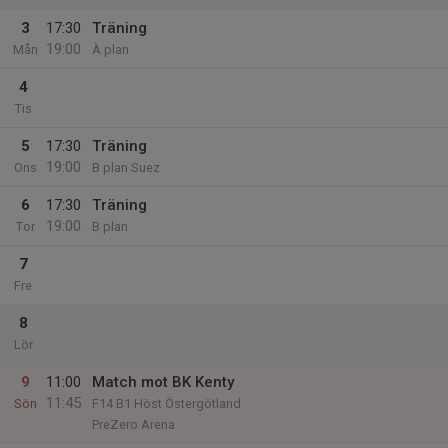
3
17:30
Träning
19:00
Mån
À plan
4
Tis
5
17:30
Träning
19:00
Ons
B plan Suez
6
17:30
Träning
19:00
Tor
B plan
7
Fre
8
Lör
9
11:00
Match mot BK Kenty
11:45
Sön
F14 B1 Höst Östergötland
PreZero Arena