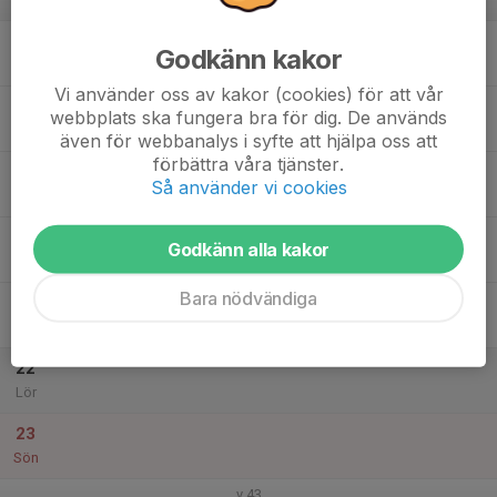
v.42
17
17:30
Träning
Godkänn kakor
19:00
Mån
A plan
Vi använder oss av kakor (cookies) för att vår
18
webbplats ska fungera bra för dig. De används
Tis
även för webbanalys i syfte att hjälpa oss att
förbättra våra tjänster.
19
Så använder vi cookies
Ons
20
17:30
Träning
Godkänn alla kakor
19:00
Tor
B plan
Bara nödvändiga
21
Fre
22
Lör
23
Sön
v.43