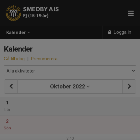
SMEDBY AIS
FJ (15-19 år)
Logga in
Kalender
Kalender
Gå till idag
|
Prenumerera
Oktober 2022
1
Lör
2
Sön
v.40