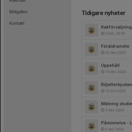
Kalender
Bildgalleri
Tidigare nyheter
Kontakt
Kakförsäljning
5 feb, 20:53
Föräldramöte
22 dec 2025
Uppehåll
15 dec 2025
Biljetterbjuda
12 nov 2025
Mätning studi
5 dec 2024
Påminnelse - 
3 dec 2024