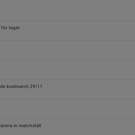
 för laget
nde kvalmatch 29/11
e
Lämna in matchställ