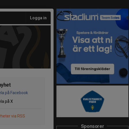
Logga in
nyhet
la på Facebook
la på X
heter via RSS
Sponsorer