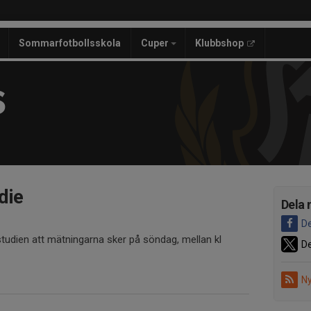
Sommarfotbollsskola
Cuper
Klubbshop
S
die
Dela 
De
studien att mätningarna sker på söndag, mellan kl
De
Ny