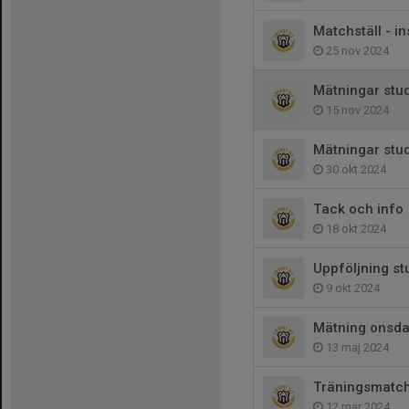
Matchställ - i
25 nov 2024
Mätningar stu
15 nov 2024
Mätningar stu
30 okt 2024
Tack och info
18 okt 2024
Uppföljning st
9 okt 2024
Mätning onsd
13 maj 2024
Träningsmatc
12 mar 2024