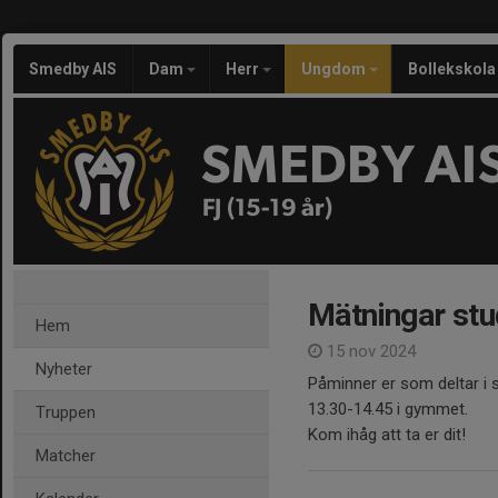
Smedby AIS
Dam
Herr
Ungdom
Bollekskola
SMEDBY AI
FJ (15-19 år)
Mätningar stu
Hem
15 nov 2024
Nyheter
Påminner er som deltar i 
13.30-14.45 i gymmet.
Truppen
Kom ihåg att ta er dit!
Matcher