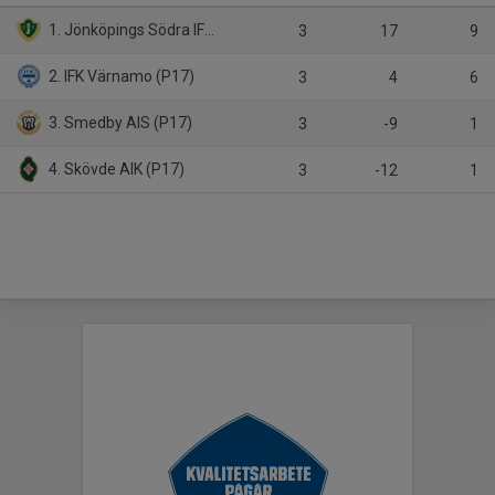
1. Jönköpings Södra IF (P17)
3
17
9
2. IFK Värnamo (P17)
3
4
6
3. Smedby AIS (P17)
3
-9
1
4. Skövde AIK (P17)
3
-12
1