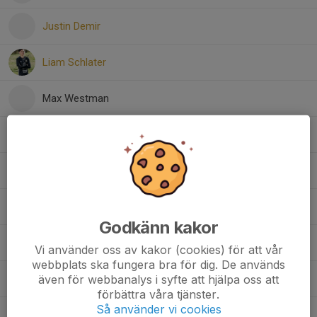
Justin Demir
Liam Schlater
Max Westman
Milo Lundqvist
Neo Ryfjord
Oliver Ahlgren
Godkänn kakor
Oliver Tollén Sjömark
Vi använder oss av kakor (cookies) för att vår
webbplats ska fungera bra för dig. De används
även för webbanalys i syfte att hjälpa oss att
Olle Angström
förbättra våra tjänster.
Så använder vi cookies
Olle Axelsson