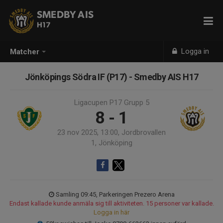
SMEDBY AIS
H17
Logga in
Matcher
Jönköpings Södra IF (P17) - Smedby AIS H17
Ligacupen P17 Grupp 5
8 - 1
23 nov 2025, 13:00, Jordbrovallen
1, Jönköping
Samling 09:45, Parkeringen Prezero Arena
Endast kallade kunde anmäla sig till aktiviteten. 15 personer var kallade.
Logga in här