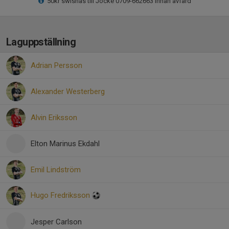
50kr swishas till Jocke 0709-662663 innan avfärd
Laguppställning
Adrian Persson
Alexander Westerberg
Alvin Eriksson
Elton Marinus Ekdahl
Emil Lindström
Hugo Fredriksson
Jesper Carlson