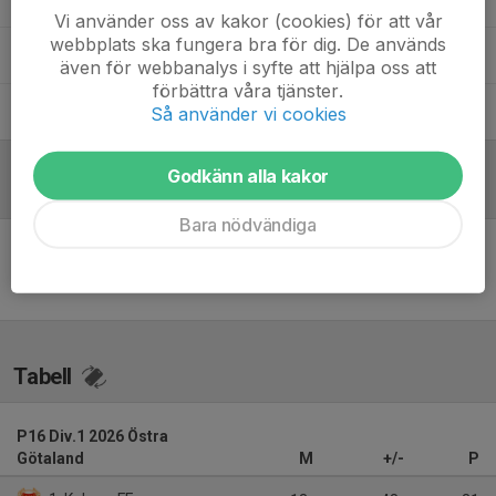
Vi använder oss av kakor (cookies) för att vår
webbplats ska fungera bra för dig. De används
Johan Andersson
Tränare
även för webbanalys i syfte att hjälpa oss att
förbättra våra tjänster.
Markus Fredriksson
Tränare
Så använder vi cookies
Godkänn alla kakor
Referat
Bara nödvändiga
Inget referat skrivet
Tabell
P16 Div.1 2026 Östra
Götaland
M
+/-
P