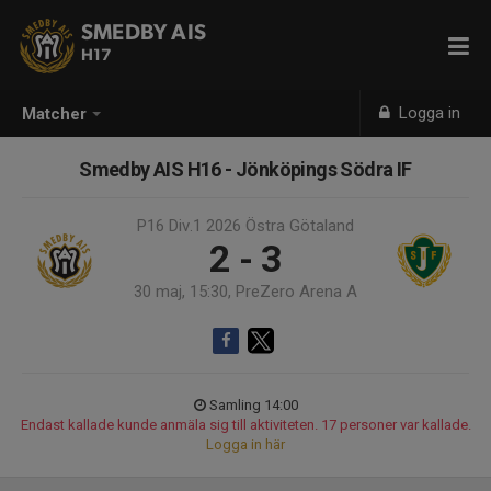
SMEDBY AIS
H17
Logga in
Matcher
Smedby AIS H16 - Jönköpings Södra IF
P16 Div.1 2026 Östra Götaland
2 - 3
30 maj, 15:30, PreZero Arena A
Samling 14:00
Endast kallade kunde anmäla sig till aktiviteten. 17 personer var kallade.
Logga in här