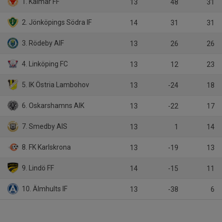
1. Kalmar FF
13
48
31
2. Jönköpings Södra IF
14
31
31
3. Rödeby AIF
13
26
26
4. Linköping FC
13
12
23
5. IK Östria Lambohov
13
-24
18
6. Oskarshamns AIK
13
-22
17
7. Smedby AIS
13
1
14
8. FK Karlskrona
13
-19
13
9. Lindö FF
14
-15
11
10. Älmhults IF
13
-38
6