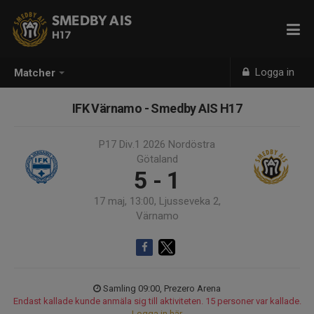
SMEDBY AIS
H17
Logga in
Matcher
IFK Värnamo - Smedby AIS H17
P17 Div.1 2026 Nordöstra
Götaland
5 - 1
17 maj, 13:00, Ljusseveka 2,
Värnamo
Samling 09:00, Prezero Arena
Endast kallade kunde anmäla sig till aktiviteten. 15 personer var kallade.
Logga in här