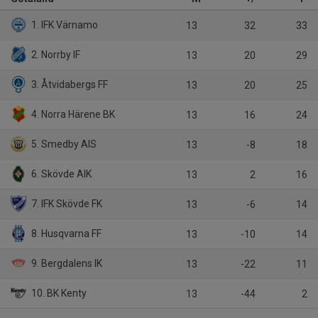
1. IFK Värnamo
13
32
33
2. Norrby IF
13
20
29
3. Åtvidabergs FF
13
20
25
4. Norra Härene BK
13
16
24
5. Smedby AIS
13
-8
18
6. Skövde AIK
13
2
16
7. IFK Skövde FK
13
-6
14
8. Husqvarna FF
13
-10
14
9. Bergdalens IK
13
-22
11
10. BK Kenty
13
-44
2