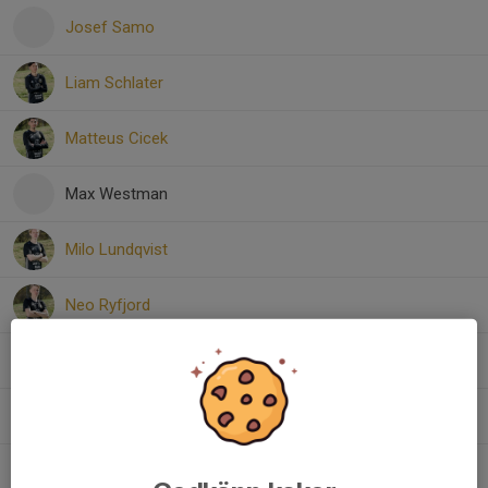
Josef Samo
Liam Schlater
Matteus Cicek
Max Westman
Milo Lundqvist
Neo Ryfjord
Paolo Carmona Vedlund
Victor Bäckefelt
Vincent Lundin