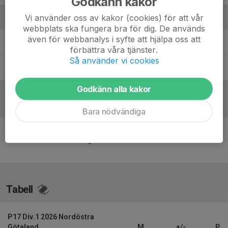
Godkänn kakor
Vi använder oss av kakor (cookies) för att vår
Ledare
webbplats ska fungera bra för dig. De används
även för webbanalys i syfte att hjälpa oss att
Daniel Grimsell
Huvudtränare
förbättra våra tjänster.
Så använder vi cookies
Johan Andersson
Tränare
Godkänn alla kakor
Referat
Bara nödvändiga
Inget referat skrivet
Tabell
P17 Div.1 2026 Nordöstra
Götaland
M
+/-
P