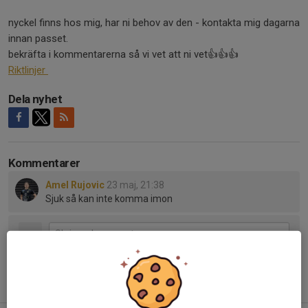
nyckel finns hos mig, har ni behov av den - kontakta mig dagarna
innan passet.
bekräfta i kommentarerna så vi vet att ni vet👍👍👍
Riktlinjer
Dela nyhet
Kommentarer
Amel Rujovic
23 maj, 21:38
Sjuk så kan inte komma imon
Tidigare nyheter