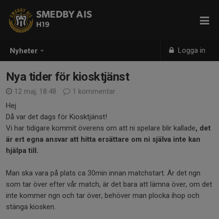
SMEDBY AIS
H19
Logga in
Nyheter
Nya tider för kiosktjänst
12 maj, 18:48
1 kommentar
Hej
Då var det dags för Kiosktjänst!
Vi har tidigare kommit överens om att ni spelare blir kallade
, det
är ert egna ansvar att hitta ersättare om ni själva inte kan
hjälpa till.
Man ska vara på plats ca 30min innan matchstart. Är det ngn
som tar över efter vår match, är det bara att lämna över, om det
inte kommer ngn och tar över, behöver man plocka ihop och
stänga kiosken.