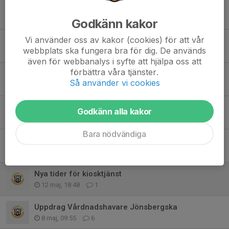
Påminnelse städuppdraget
3 aug, 16:40
0
Godkänn kakor
Vi använder oss av kakor (cookies) för att vår
Städuppdrag aug-festen
webbplats ska fungera bra för dig. De används
8 jul, 09:37
0
även för webbanalys i syfte att hjälpa oss att
förbättra våra tjänster.
Kiosktjänst augusti
Så använder vi cookies
30 jun, 05:13
0
Påminnelse uppdrag vårdnadshavare jönsbergska
Godkänn alla kakor
6 jun, 08:25
0
Bara nödvändiga
Uppdrag
23 maj, 11:24
0
Nya tider för kiosktjänst
12 maj, 18:48
1
Uppdrag Vårdnadshavare Jönsbergska
8 maj, 09:55
6