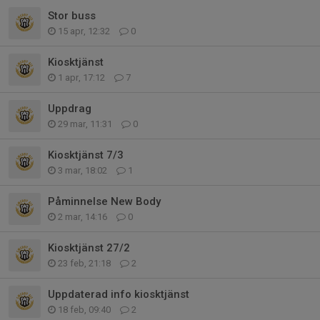
Stor buss
15 apr, 12:32
0
Kiosktjänst
1 apr, 17:12
7
Uppdrag
29 mar, 11:31
0
Kiosktjänst 7/3
3 mar, 18:02
1
Påminnelse New Body
2 mar, 14:16
0
Kiosktjänst 27/2
23 feb, 21:18
2
Uppdaterad info kiosktjänst
18 feb, 09:40
2