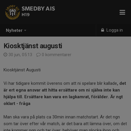
SMEDBY AIS
H19
Logga in
Nyheter
Kiosktjänst augusti
30 jun, 05:13
0 kommentarer
Kiosktjänst Augusti
Vi har tidigare kommit överens om att ni spelare blir kallade
, det
är ert egna ansvar att hitta ersättare om ni själva inte kan
hjälpa till. Ersättare kan vara en lagkamrat, förälder. Är ngt
oklart - fråga
Man ska vara på plats ca 30min innan matchstart. Är det ngn
som tar över efter vår match, är det bara att lämna över, om det
inte kommer ngn och tar över, behöver man plocka ihop och