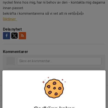
nyckel finns hos mig, har ni behov av den - kontakta mig dagarna
innan passet.
bekräfta i kommentarerna så vi vet att ni vet👍👍👍
Riktlinjer
Dela nyhet
Kommentarer
Tidigare nyheter
Påminnelse städuppdraget
3 aug, 16:40
0
Städuppdrag aug-festen