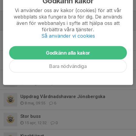
Godkänn kakor
8 jul, 09:37
0
Vi använder oss av kakor (cookies) för att vår
webbplats ska fungera bra för dig. De används
Kiosktjänst augusti
även för webbanalys i syfte att hjälpa oss att
30 jun, 05:13
0
förbättra våra tjänster.
Så använder vi cookies
Påminnelse uppdrag vårdnadshavare jönsbergska
6 jun, 08:25
0
Godkänn alla kakor
Uppdrag
23 maj, 11:24
0
Bara nödvändiga
Nya tider för kiosktjänst
12 maj, 18:48
1
Uppdrag Vårdnadshavare Jönsbergska
8 maj, 09:55
6
Stor buss
15 apr, 12:32
0
Kiosktjänst