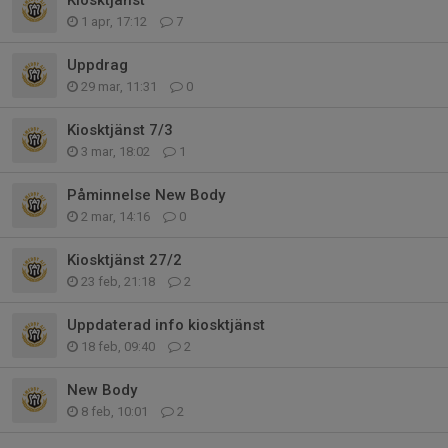
1 apr, 17:12
7
Uppdrag
29 mar, 11:31
0
Kiosktjänst 7/3
3 mar, 18:02
1
Påminnelse New Body
2 mar, 14:16
0
Kiosktjänst 27/2
23 feb, 21:18
2
Uppdaterad info kiosktjänst
18 feb, 09:40
2
New Body
8 feb, 10:01
2