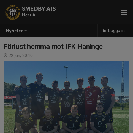
SMEDBY AIS
Herr A
Logga in
Nyheter
Förlust hemma mot IFK Haninge
22 jun, 20:10