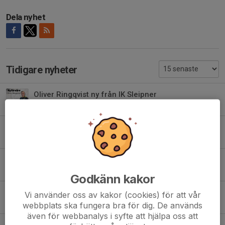
Dela nyhet
Tidigare nyheter
Oliver Ringqvist ny från IK Sleipner
2 aug, 15:15
Vinst hemma mot Örebro Syrianska IF
1 aug, 19:55
Förlust hemma mot Lindö FF
25 jul, 18:45
Godkänn kakor
Joar Tidblom återvänder efter fyra år i USA
Vi använder oss av kakor (cookies) för att vår
24 jul, 18:40
webbplats ska fungera bra för dig. De används
även för webbanalys i syfte att hjälpa oss att
Förlust borta mot Lindö FF