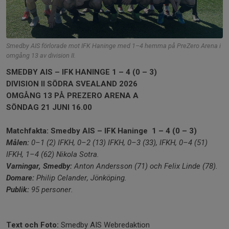
Smedby AIS förlorade mot IFK Haninge med 1–4 hemma på PreZero Arena i
omgång 13 av division II.
SMEDBY AIS – IFK HANINGE 1 – 4 (0 – 3)
DIVISION II SÖDRA SVEALAND 2026
OMGÅNG 13 PÅ PREZERO ARENA A
SÖNDAG 21 JUNI 16.00
Matchfakta: Smedby AIS – IFK Haninge 1 – 4 (0 – 3)
Målen:
0–1 (2) IFKH, 0–2 (13) IFKH, 0
–3 (33), IFKH, 0
–4 (51)
IFKH, 1
–4 (62) Nikola Sotra.
Varningar, Smedby:
Anton Andersson (71) och Felix Linde (78).
Domare:
Philip Celander, Jönköping.
Publik:
95
personer.
Text och Foto:
Smedby AIS Webredaktion