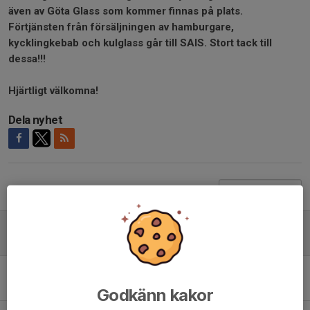
även av Göta Glass som kommer finnas på plats.
Förtjänsten från försäljningen av hamburgare,
kycklingkebab och kulglass går till SAIS. Stort tack till
dessa!!!
Hjärtligt välkomna!
Dela nyhet
Tidigare nyheter
Jönsbergska Cup kommande helg - Folkfest på PreZero Arena - Välkomna!
9 jun, 17:52
Jönsbergska Cup 13-14 juni - 184 lag anmälda - förlängd anmälningstid
18 maj, 17:22
Godkänn kakor