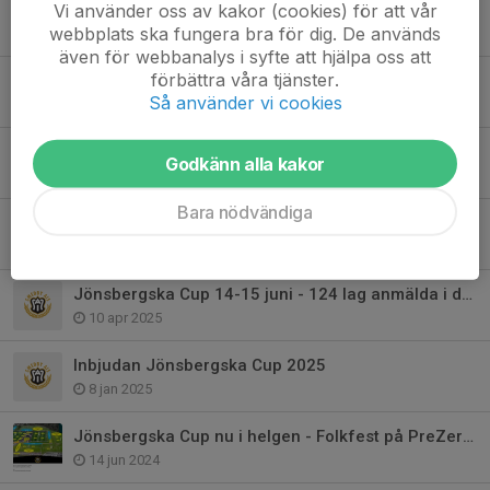
Vi använder oss av kakor (cookies) för att vår
Jönsbergska Cup 13-14 juni - 110 lag anmälda i dagsläget
webbplats ska fungera bra för dig. De används
20 apr, 11:00
även för webbanalys i syfte att hjälpa oss att
förbättra våra tjänster.
Inbjudan Jönsbergska Cup 13-14 juni 2026
Så använder vi cookies
18 dec 2025
Jönsbergska Cup nu i helgen - Folkfest på PreZero Arena - Välkomna!
Godkänn alla kakor
11 jun 2025
Bara nödvändiga
Deltagarrekord Jönsbergska Cup - spelprogrammet klart
30 maj 2025
Jönsbergska Cup 14-15 juni - 124 lag anmälda i dagsläget
10 apr 2025
Inbjudan Jönsbergska Cup 2025
8 jan 2025
Jönsbergska Cup nu i helgen - Folkfest på PreZero Arena - Välkomna!
14 jun 2024