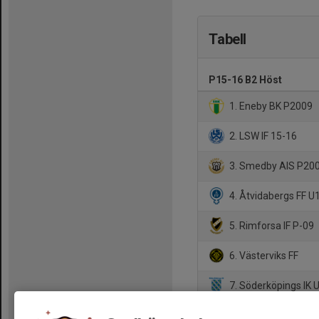
Tabell
P15-16 B2 Höst
1. Eneby BK P2009
2. LSW IF 15-16
3. Smedby AIS P20
4. Åtvidabergs FF U
5. Rimforsa IF P-09
6. Västerviks FF
7. Söderköpings IK 
8. Borens IK PJ