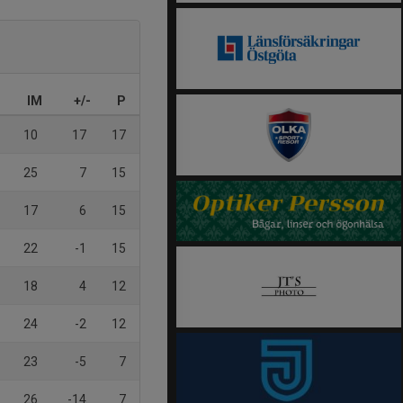
IM
+/-
P
10
17
17
25
7
15
17
6
15
22
-1
15
18
4
12
24
-2
12
23
-5
7
26
-14
7