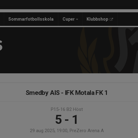
Sommarfotbollsskola
Cuper
Klubbshop
S
Smedby AIS - IFK Motala FK 1
P15-16 B2 Höst
5 - 1
29 aug 2025, 19:00, PreZero Arena A