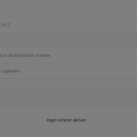
, H17
sson
Assisterande tränare
n
Lagledare
Inget referat skrivet