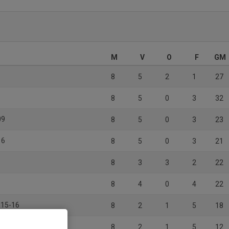
M
V
O
F
GM
8
5
2
1
27
8
5
0
3
32
09
8
5
0
3
23
16
8
5
0
3
21
8
3
3
2
22
8
4
0
4
22
U15-16
8
2
1
5
18
8
2
1
5
12