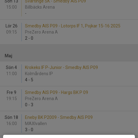
Sön 13
Svärtinge SK - Smedby AIS P09
15:00
Billbäcks Arena
-
Lör 26
Smedby AIS P09 - Lotorps IF 1, Pojkar 15-16 2025
09:15
PreZero Arena A
2
-
0
Maj
Sön 4
Krokeks IF P-Junior - Smedby AIS P09
11:00
Kolmårdens IP
4
-
5
Fre 9
Smedby AIS P09 - Hargs BK P 09
19:15
PreZero Arena A
0
-
3
Sön 18
Eneby BK P2009 - Smedby AIS P09
16:00
MAXIvallen
3
-
0