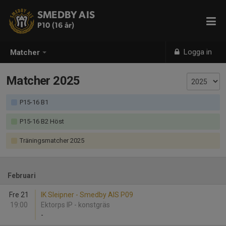
SMEDBY AIS
P10 (16 år)
Logga in
Matcher
Matcher 2025
P15-16 B1
P15-16 B2 Höst
Träningsmatcher 2025
Februari
Fre 21
IK Sleipner - Smedby AIS P09
19:00
Ektorps IP - konstgräs
-