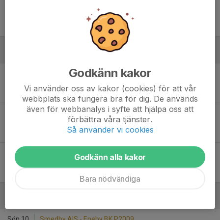
Tor 29
Smedby AIS P09 - Svärtinge SK P2009
11:00
PreZero Arena B
0
-
1
Juni
Godkänn kakor
Lör 7
Västerviks FF - Smedby AIS P09
13:30
Karstorp 1, Västervik
Vi använder oss av kakor (cookies) för att vår
6
-
1
webbplats ska fungera bra för dig. De används
även för webbanalys i syfte att hjälpa oss att
Lör 14
Smedby AIS P09 - Söderköpings IK U15-16
förbättra våra tjänster.
17:30
PreZero Arena B
Så använder vi cookies
1
-
4
Sön 22
Torstorps IF - Smedby AIS P09
Godkänn alla kakor
17:00
G-Sons Gummi Arena
0
-
3
WO
Bara nödvändiga
Augusti
Sön 10
Smedby AIS - Eneby BK P2009