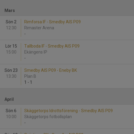
Mars
Sön 2
Rimforsa IF - Smedby AIS P09
12:30
Rimaster Arena
-
Lör 15
Tallboda IF - Smedby AIS P09
15:00
Ekängens IP
-
Sön 23
Smedby AIS P09 - Eneby BK
13:30
Plan B
1
-
1
April
Sön 6
Skäggetorps Idrottsförening - Smedby AIS P09
10:00
Skäggetorps fotbollsplan
-