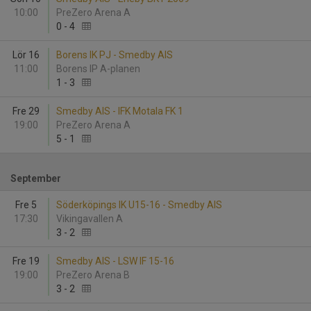
10:00
PreZero Arena A
0
-
4
Lör 16
Borens IK PJ - Smedby AIS
11:00
Borens IP A-planen
1
-
3
Fre 29
Smedby AIS - IFK Motala FK 1
19:00
PreZero Arena A
5
-
1
September
Fre 5
Söderköpings IK U15-16 - Smedby AIS
17:30
Vikingavallen A
3
-
2
Fre 19
Smedby AIS - LSW IF 15-16
19:00
PreZero Arena B
3
-
2