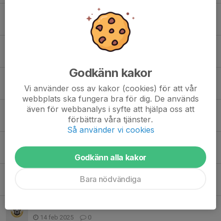
Spelarsamtal
2 jun 2025
2
Ny försäljning ifrån Kakservice
26 maj 2025
5
Godkänn kakor
Redovisning Rabatthäften
Vi använder oss av kakor (cookies) för att vår
29 apr 2025
0
webbplats ska fungera bra för dig. De används
även för webbanalys i syfte att hjälpa oss att
Nya träningstider v17-v45
förbättra våra tjänster.
17 apr 2025
0
Så använder vi cookies
Försäljning rabatthäften
11 mar 2025
6
Godkänn alla kakor
Träningstider v9-v16
Bara nödvändiga
14 feb 2025
0
Matchen mot Tallboda är inställd.
14 feb 2025
0