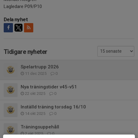
Lagledare P09/P10
Dela nyhet
Tidigare nyheter
Spelartrupp 2026
11 dec 2025
0
Nya träningstider v45-v51
22 okt 2025
0
Inställd träning torsdag 16/10
14 okt 2025
0
Träningsuppehåll
2 okt 2025
0