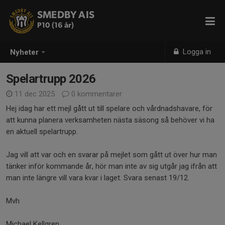
SMEDBY AIS
P10 (16 år)
Logga in
Nyheter
Spelartrupp 2026
11 dec 2025
0 kommentarer
Hej idag har ett mejl gått ut till spelare och vårdnadshavare, för
att kunna planera verksamheten nästa säsong så behöver vi ha
en aktuell spelartrupp.
Jag vill att var och en svarar på mejlet som gått ut över hur man
tänker inför kommande år, hör man inte av sig utgår jag ifrån att
man inte längre vill vara kvar i laget. Svara senast 19/12.
Mvh
Michael Kellgren