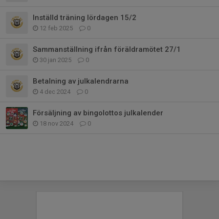
Inställd träning lördagen 15/2
12 feb 2025
0
Sammanställning ifrån föräldramötet 27/1
30 jan 2025
0
Betalning av julkalendrarna
4 dec 2024
0
Försäljning av bingolottos julkalender
18 nov 2024
0