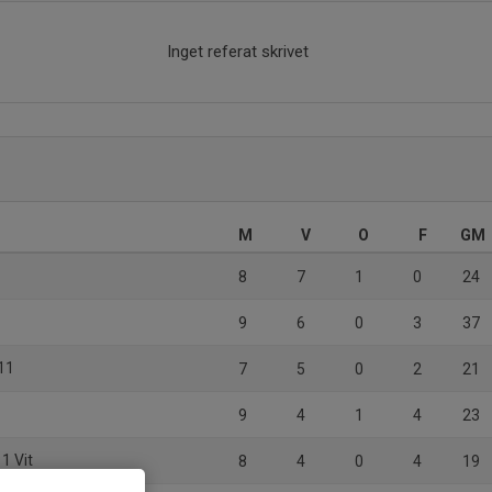
Inget referat skrivet
M
V
O
F
GM
8
7
1
0
24
9
6
0
3
37
11
7
5
0
2
21
9
4
1
4
23
1 Vit
8
4
0
4
19