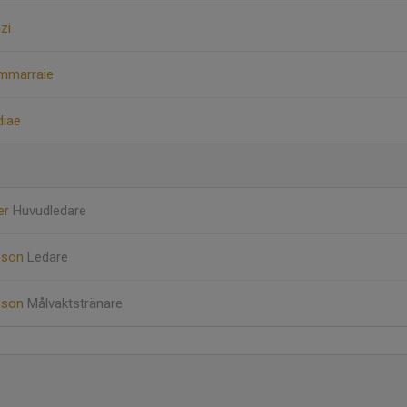
zi
mmarraie
diae
er
Huvudledare
ksson
Ledare
sson
Målvaktstränare