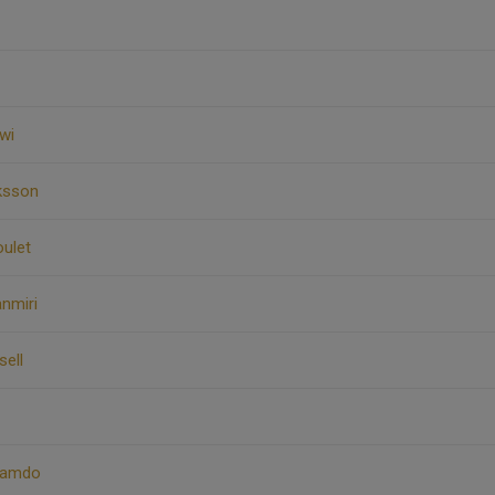
wi
iksson
oulet
nmiri
sell
Hamdo