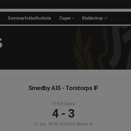
Sommarfotbollsskola
Cuper
Klubbshop
S
Smedby AIS - Torstorps IF
P15 B Östra
4 - 3
21 jun, 18:30, PreZero Arena A