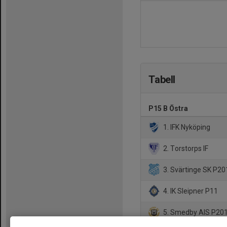
Tabell
P15 B Östra
1. IFK Nyköping
2. Torstorps IF
3. Svärtinge SK P20
4. IK Sleipner P11
5. Smedby AIS P201