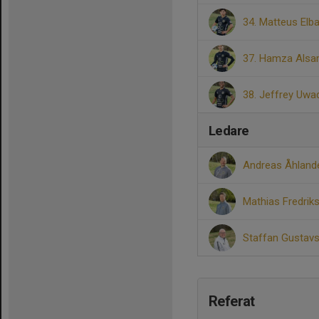
34. Matteus Elba
37. Hamza Alsa
38. Jeffrey Uwa
Ledare
Andreas Åhland
Mathias Fredri
Staffan Gustav
Referat