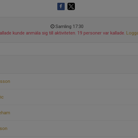
Samling 17:30
llade kunde anmäla sig till aktiviteten. 19 personer var kallade.
Logga
vsson
ic
reham
sson