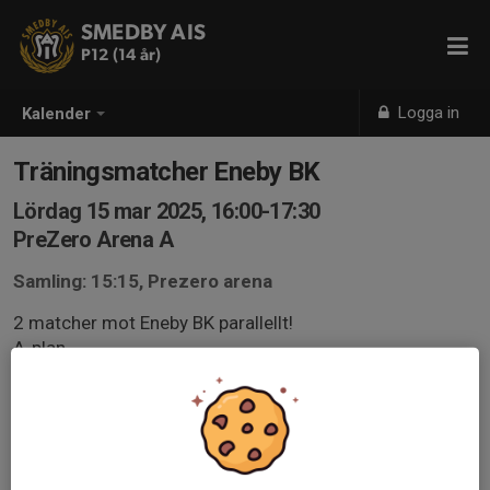
SMEDBY AIS
P12 (14 år)
Logga in
Kalender
Träningsmatcher Eneby BK
Lördag 15 mar 2025, 16:00-17:30
PreZero Arena A
Samling: 15:15, Prezero arena
2 matcher mot Eneby BK parallellt!
A-plan