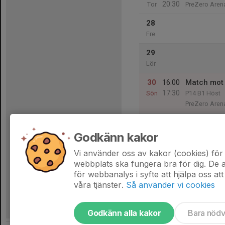
20:30
Tor
PreZero Aren
28
Fre
29
Lör
30
16:00
Match mot 
17:30
Sön
P14 B1 Höst
PreZero Aren
Godkänn kakor
31
19:00
Träning Pr
20:30
Mån
PreZero Aren
Vi använder oss av kakor (cookies) för 
webbplats ska fungera bra för dig. De
för webbanalys i syfte att hjälpa oss att
våra tjänster.
Så använder vi cookies
Godkänn alla kakor
Bara nöd