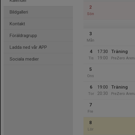
Kalender
2
Bildgalleri
Sön
Kontakt
3
Föräldragrupp
Mån
Ladda ned vår APP
4
17:30
Träning
19:00
Tis
PreZero Aren
Sociala medier
5
Ons
6
19:00
Träning
20:30
Tor
PreZero Aren
7
Fre
8
Lör