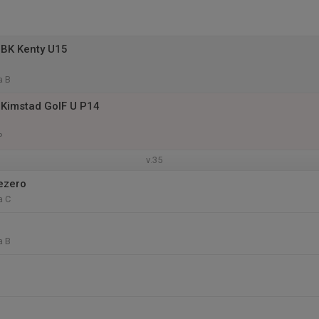
 BK Kenty U15
a B
Kimstad GoIF U P14
P
v.35
ezero
a C
a B