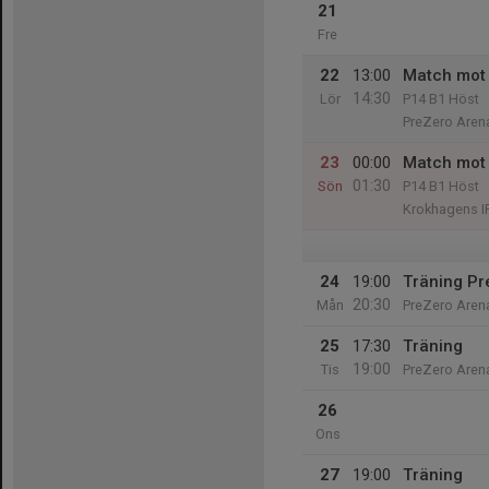
21
Fre
22
13:00
Match mot
14:30
Lör
P14 B1 Höst
PreZero Aren
23
00:00
Match mot 
01:30
Sön
P14 B1 Höst
Krokhagens I
24
19:00
Träning Pr
20:30
Mån
PreZero Aren
25
17:30
Träning
19:00
Tis
PreZero Aren
26
Ons
27
19:00
Träning