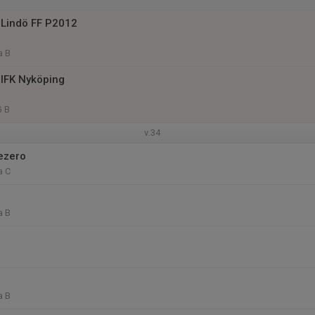
Lindö FF P2012
a B
IFK Nyköping
G B
v.34
ezero
a C
a B
a B