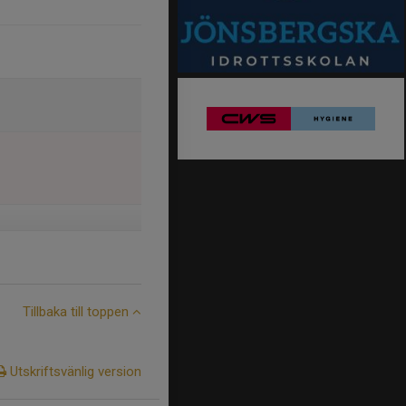
Tillbaka till toppen
Utskriftsvänlig version