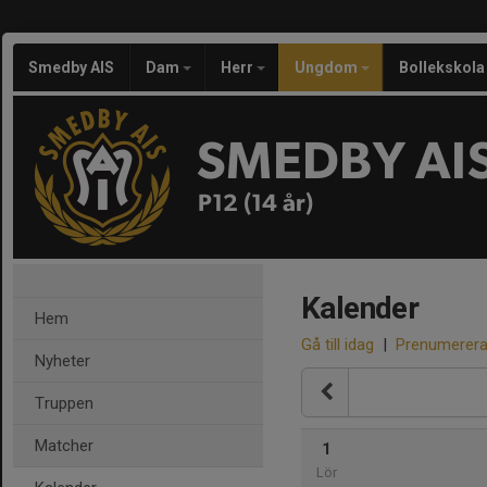
Smedby AIS
Dam
Herr
Ungdom
Bollekskola
SMEDBY AI
P12 (14 år)
Kalender
Hem
Gå till idag
|
Prenumerer
Nyheter
Truppen
Matcher
1
Lör