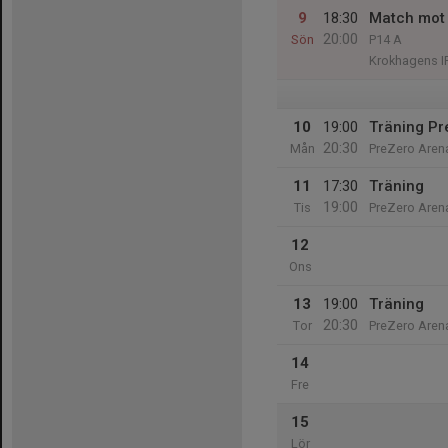
9
18:30
Match mot 
20:00
Sön
P14 A
Krokhagens I
10
19:00
Träning Pr
20:30
Mån
PreZero Aren
11
17:30
Träning
19:00
Tis
PreZero Aren
12
Ons
13
19:00
Träning
20:30
Tor
PreZero Aren
14
Fre
15
Lör