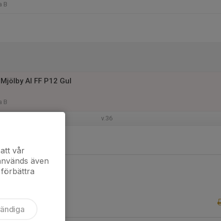
a B
Mjölby AI FF P12 Gul
a B
v.36
ezero
a C
att vår
 används även
 förbättra
vändiga