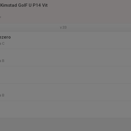
Kimstad GoIF U P14 Vit
P
v.33
ezero
a C
a B
a B