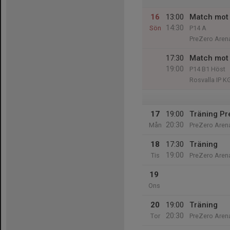
16
13:00
Match mot 
14:30
Sön
P14 A
PreZero Aren
17:30
Match mot 
19:00
P14 B1 Höst
Rosvalla IP K
17
19:00
Träning Pr
20:30
Mån
PreZero Aren
18
17:30
Träning
19:00
Tis
PreZero Aren
19
Ons
20
19:00
Träning
20:30
Tor
PreZero Aren