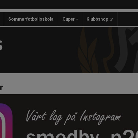
Sommarfotbollsskola
Cuper
Klubbshop
S
r