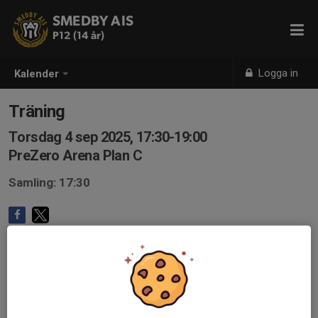
SMEDBY AIS
P12 (14 år)
Logga in
Kalender
Träning
Torsdag 4 sep 2025, 17:30-19:00
PreZero Arena Plan C
Samling: 17:30