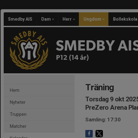
Smedby AIS
Dam
Herr
Ungdom
Bollekskola
SMEDBY AI
P12 (14 år)
Träning
Hem
Torsdag 9 okt 2025
Nyheter
PreZero Arena Pla
Truppen
Samling: 17:30
Matcher