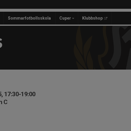
Sommarfotbollsskola
Cuper
Klubbshop
S
, 17:30-19:00
n C