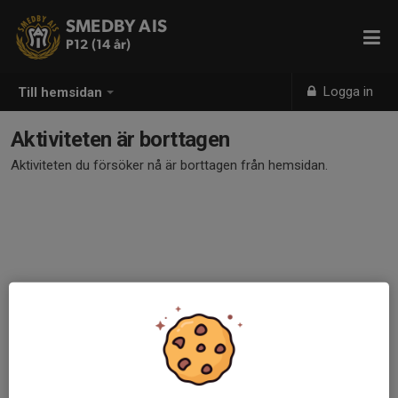
SMEDBY AIS
P12 (14 år)
Logga in
Till hemsidan
Aktiviteten är borttagen
Aktiviteten du försöker nå är borttagen från hemsidan.