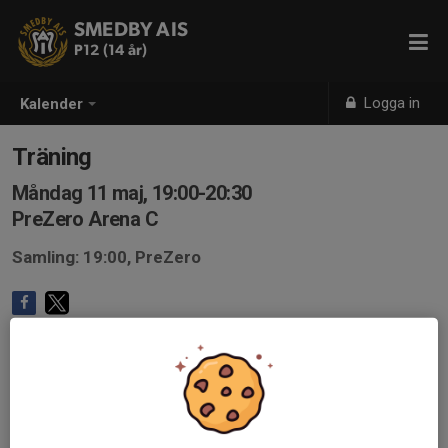
SMEDBY AIS
P12 (14 år)
Logga in
Kalender
Träning
Måndag 11 maj, 19:00-20:30
PreZero Arena C
Samling: 19:00, PreZero