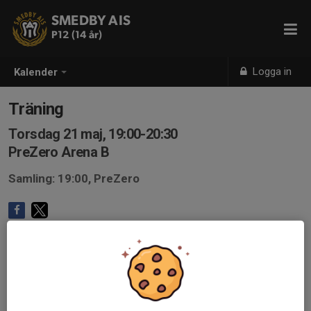
SMEDBY AIS
P12 (14 år)
Logga in
Kalender
Träning
Torsdag 21 maj, 19:00-20:30
PreZero Arena B
Samling: 19:00, PreZero