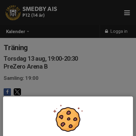
SMEDBY AIS
P12 (14 år)
Logga in
Kalender
Träning
Torsdag 13 aug, 19:00-20:30
PreZero Arena B
Samling: 19:00