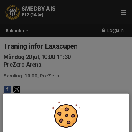
SMEDBY AIS
P12 (14 år)
Logga in
Kalender
Träning inför Laxacupen
Måndag 20 jul, 10:00-11:30
PreZero Arena
Samling: 10:00, PreZero