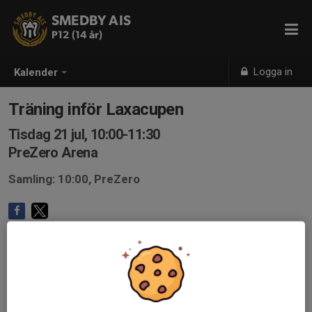
SMEDBY AIS
P12 (14 år)
Logga in
Kalender
Träning inför Laxacupen
Tisdag 21 jul, 10:00-11:30
PreZero Arena
Samling: 10:00, PreZero