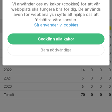
Vi använder oss av kakor (cookies) för att vår
webbplats ska fungera bra för dig. De används
även för webbanalys i syfte att hjälpa oss att
förbättra våra tjänster.
Så använder vi cookies
ALLA SERIER
ALLA ÅR
2026
4
0
0
0
Godkänn alla kakor
2025
11
0
0
0
Bara nödvändiga
2024
17
0
0
0
2023
12
0
0
0
2022
14
0
0
0
2021
6
0
0
0
2020
6
0
0
0
Totalt
70
0
0
0