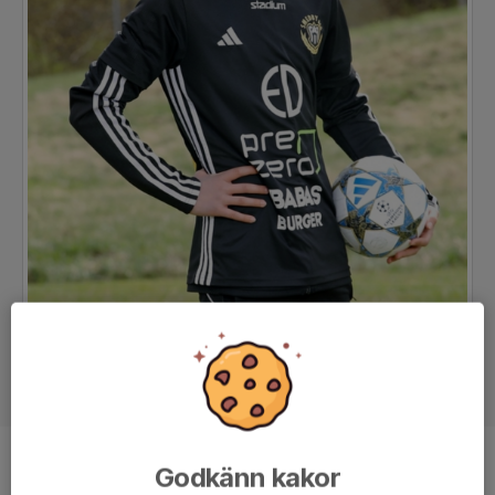
Ålder
14 år
Godkänn kakor