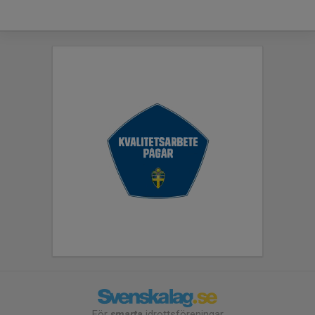
För
smarta
idrottsföreningar