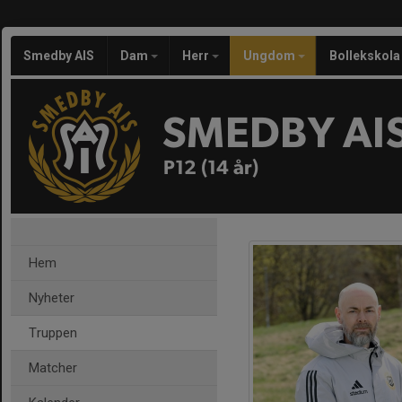
Smedby AIS
Dam
Herr
Ungdom
Bollekskola
SMEDBY AI
P12 (14 år)
Hem
Nyheter
Truppen
Matcher