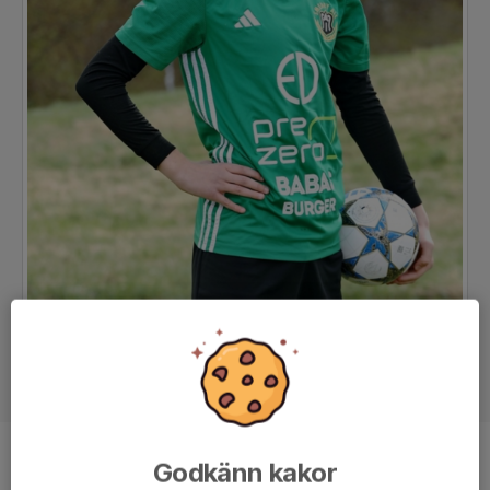
Ålder
13 år
Godkänn kakor