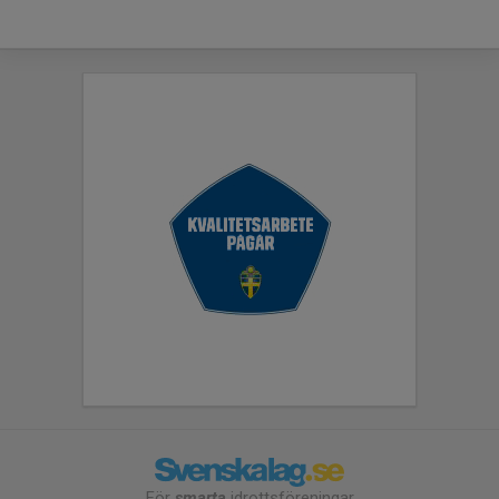
För
smarta
idrottsföreningar