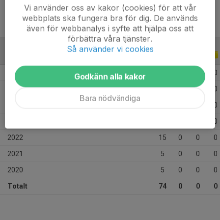
Vi använder oss av kakor (cookies) för att vår
webbplats ska fungera bra för dig. De används
även för webbanalys i syfte att hjälpa oss att
förbättra våra tjänster.
Så använder vi cookies
ALLA SERIER
ALLA ÅR
2026
6
0
0
0
Godkänn alla kakor
2025
15
0
0
0
Bara nödvändiga
2024
14
0
0
0
2023
14
0
0
0
2022
15
0
0
0
2021
5
0
0
0
2020
5
0
0
0
Totalt
74
0
0
0