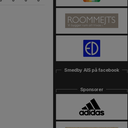
0
0
0
0
Smedby AIS på facebook
Sponsorer