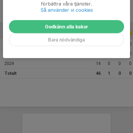
förbättra våra tjänster.
Så använder vi cookies
Godkänn alla kakor
ALLA SERIER
ALLA ÅR
Bara nödvändiga
2026
6
0
0
0
2025
26
1
0
0
2024
14
0
0
0
Totalt
46
1
0
0