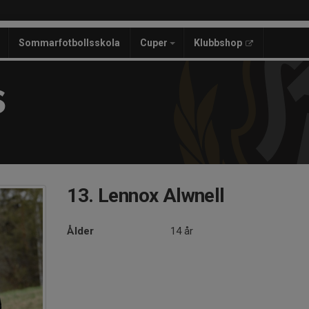
Sommarfotbollsskola
Cuper
Klubbshop
S
13. Lennox Alwnell
Ålder
14 år