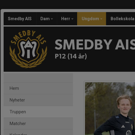
Smedby AIS
Dam
Herr
Ungdom
Bollekskola
SMEDBY AI
P12 (14 år)
Hem
Nyheter
Truppen
Matcher