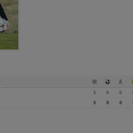
5
0
0
5
0
0