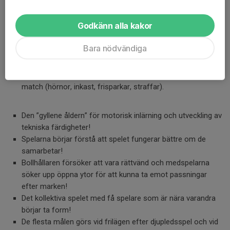
möjliga fokus vid matchtillfälle så är antal spelare enligt
ovan att önska.
Godkänn alla kakor
Alla spelar 2 av 3 perioder.
Låt spelarna turas om att starta matcher.
Bara nödvändiga
Låt spelarna prova olika positioner.
Låt alla som vill turas om att vara mv.
Låt spelarna turas om att ta fasta situationer från match till
match (hörnor, inkast, frisparkar, straffar).
Den ”gyllene åldern” för motorisk inlärning och utveckling av
tekniska färdigheter!
Spelarna börjar förstå att spelet fungerar bättre om de
samarbetar!
Bollhållaren försöker att vara rättvänd och medspelarna
söker upp öppna ytor för att kunna ta emot passningar
efter marken!
Det kollektiva spelet med få spelare som är nära varandra
börjar ta form!
De flesta målen görs vid frilägen efter djupledsspel och vid