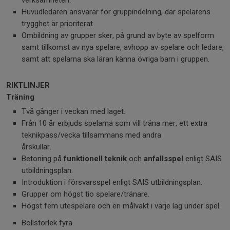
verksamheten.
Huvudledaren ansvarar för gruppindelning, där spelarens
trygghet är prioriterat
Ombildning av grupper sker, på grund av byte av spelform
samt tillkomst av nya spelare, avhopp av spelare och ledare,
samt att spelarna ska läran känna övriga barn i gruppen.
RIKTLINJER
Träning
Två gånger i veckan med laget.
Från 10 år erbjuds spelarna som vill träna mer, ett extra
teknikpass/vecka tillsammans med andra
årskullar.
Betoning på
funktionell teknik
och
anfallsspel
enligt SAIS
utbildningsplan.
Introduktion i försvarsspel enligt SAIS utbildningsplan.
Grupper om högst tio spelare/tränare.
Högst fem utespelare och en målvakt i varje lag under spel.
Bollstorlek fyra.