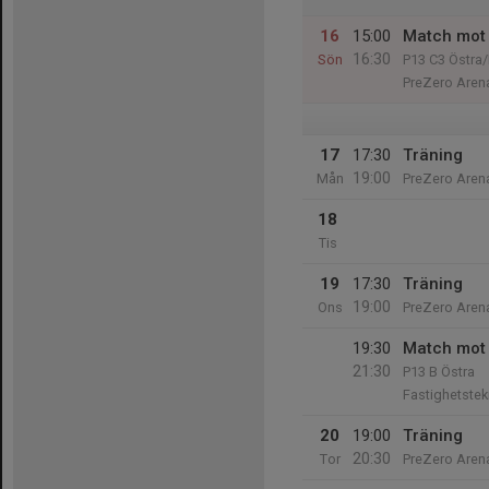
16
15:00
Match mot
16:30
Sön
P13 C3 Östra/
PreZero Aren
17
17:30
Träning
19:00
Mån
PreZero Arena
18
Tis
19
17:30
Träning
19:00
Ons
PreZero Arena
19:30
Match mot 
21:30
P13 B Östra
Fastighetstek
20
19:00
Träning
20:30
Tor
PreZero Arena