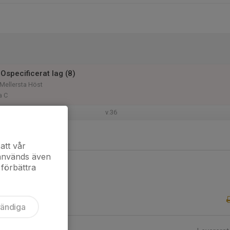
Ospecificerat lag (8)
Mellersta Höst
a C
v.36
 - C
att vår
 används även
 förbättra
vändiga