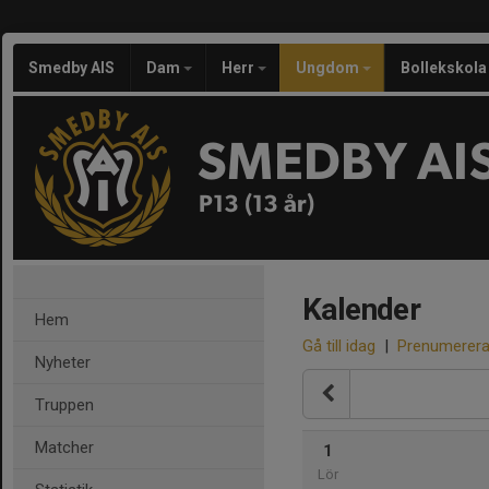
Smedby AIS
Dam
Herr
Ungdom
Bollekskola
SMEDBY AI
P13 (13 år)
Kalender
Hem
Gå till idag
|
Prenumerer
Nyheter
Truppen
Matcher
1
Lör