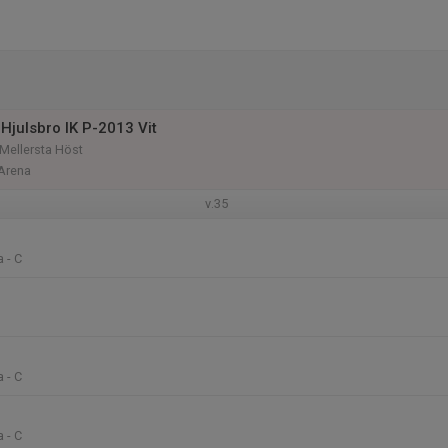
Hjulsbro IK P-2013 Vit
Mellersta Höst
 Arena
v.35
 - C
 - C
 - C