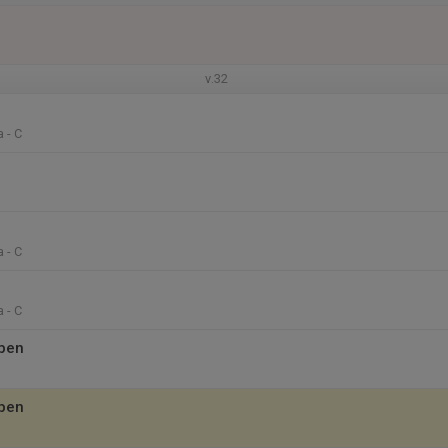
v.32
 - C
 - C
 - C
pen
pen