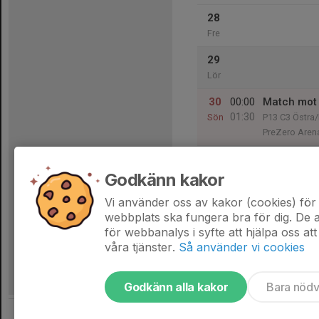
28
Fre
29
Lör
30
00:00
Match mot 
01:30
Sön
P13 C3 Östra/
PreZero Aren
Godkänn kakor
31
17:30
Träning
19:00
Mån
PreZero Arena
Vi använder oss av kakor (cookies) för 
webbplats ska fungera bra för dig. De
för webbanalys i syfte att hjälpa oss att
våra tjänster.
Så använder vi cookies
Godkänn alla kakor
Bara nöd