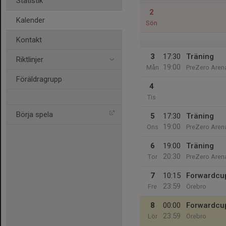
Statistik
2
Kalender
Sön
Kontakt
3
17:30
Träning
Riktlinjer
19:00
Mån
PreZero Arena
Föräldragrupp
4
Tis
Börja spela
5
17:30
Träning
19:00
Ons
PreZero Arena
6
19:00
Träning
20:30
Tor
PreZero Arena
7
10:15
Forwardcu
23:59
Fre
Örebro
8
00:00
Forwardcu
23:59
Lör
Örebro