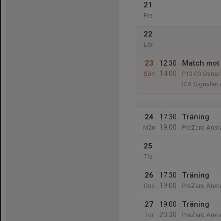
21
Fre
22
Lör
23
12:30
Match mot 
14:00
Sön
P13 C3 Östra/
ICA Signalen
24
17:30
Träning
19:00
Mån
PreZero Arena
25
Tis
26
17:30
Träning
19:00
Ons
PreZero Arena
27
19:00
Träning
20:30
Tor
PreZero Arena