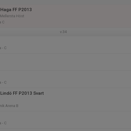
 Haga FF P2013
Mellersta Höst
a C
v.34
 - C
 - C
Lindö FF P2013 Svart
nik Arena B
 - C