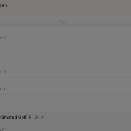
pen
v.33
 - C
 - C
 - C
Kimstad GoIF P13/14
a C