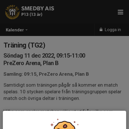
SMEDBY AIS
P13 (13 år)
Logga in
Kalender
Träning (TG2)
Söndag 11 dec 2022, 09:15-11:00
PreZero Arena, Plan B
Samling: 09:15, PreZero Arena, Plan B
Samtidigt som träningen pågår så kommer en match
spelas. 10 stycken spelare från träningsgruppen spelar
match och övriga deltar i träningen.
Vilka som spelar matchen väljs ut utifrån vilka som
anmält sig till träningen, vid matcher vid andra träningar
så kommer andra spelare få chansen att spela match.