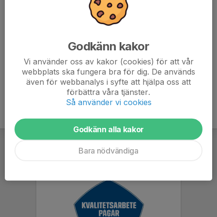
Önskemål om svarta shorts/byxor och strumpor utifall
att man får spela match.
Godkänn kakor
Samling 9:15 för både träning och match.
Vi använder oss av kakor (cookies) för att vår
webbplats ska fungera bra för dig. De används
även för webbanalys i syfte att hjälpa oss att
förbättra våra tjänster.
Så använder vi cookies
Godkänn alla kakor
Bara nödvändiga