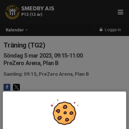
SMEDBY AIS
P13 (13 år)
Logga in
Kalender
Träning (TG2)
Söndag 5 mar 2023, 09:15-11:00
PreZero Arena, Plan B
Samling: 09:15, PreZero Arena, Plan B