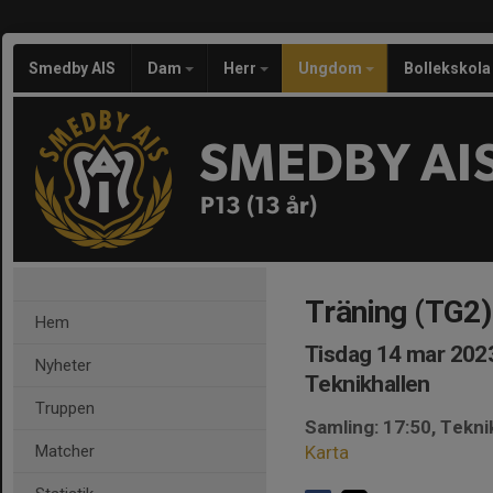
Smedby AIS
Dam
Herr
Ungdom
Bollekskola
SMEDBY AI
P13 (13 år)
Träning (TG2)
Hem
Tisdag 14 mar 2023
Nyheter
Teknikhallen
Truppen
Samling: 17:50, Tekni
Matcher
Karta