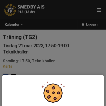
SMEDBY AIS
P13 (13 år)
Logga in
Kalender
Träning (TG2)
Tisdag 21 mar 2023, 17:50-19:00
Teknikhallen
Samling: 17:50, Teknikhallen
Karta