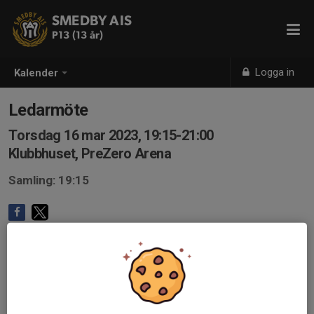
SMEDBY AIS
P13 (13 år)
Logga in
Kalender
Ledarmöte
Torsdag 16 mar 2023, 19:15-21:00
Klubbhuset, PreZero Arena
Samling: 19:15