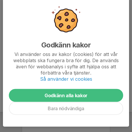
• Lagkassa och försäljning
• Vad händer i föreningen
Om ni har önskemål på frågor att diskutera på mötet får
ni gärna skicka dem till oss innan, annars tar vi det på
mötet.
Godkänn kakor
Minst 1 förälder/spelare ska delta på mötet.
Vi använder oss av kakor (cookies) för att vår
webbplats ska fungera bra för dig. De används
Svara på kallelsen "kommer" eller "kan ej".
även för webbanalys i syfte att hjälpa oss att
förbättra våra tjänster.
Så använder vi cookies
Godkänn alla kakor
Bara nödvändiga