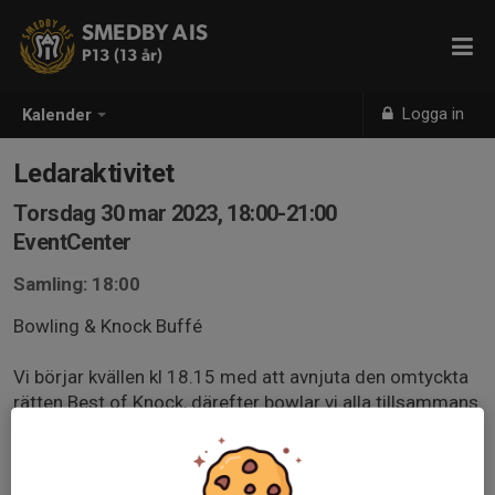
SMEDBY AIS
P13 (13 år)
Logga in
Kalender
Ledaraktivitet
Torsdag 30 mar 2023, 18:00-21:00
EventCenter
Samling: 18:00
Bowling & Knock Buffé
Vi börjar kvällen kl 18.15 med att avnjuta den omtyckta
rätten Best of Knock, därefter bowlar vi alla tillsammans
kl.20.
Hoppas alla har möjlighet att delta.